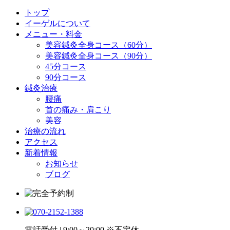
トップ
イーゲルについて
メニュー・料金
美容鍼灸全身コース（60分）
美容鍼灸全身コース（90分）
45分コース
90分コース
鍼灸治療
腰痛
首の痛み・肩こり
美容
治療の流れ
アクセス
新着情報
お知らせ
ブログ
電話受付 | 9:00～20:00 ※不定休