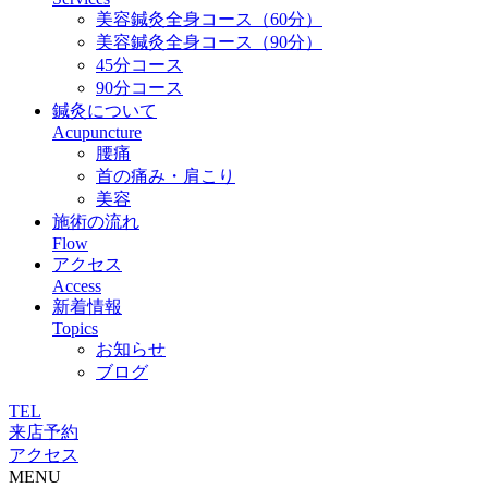
美容鍼灸全身コース（60分）
美容鍼灸全身コース（90分）
45分コース
90分コース
鍼灸について
Acupuncture
腰痛
首の痛み・肩こり
美容
施術の流れ
Flow
アクセス
Access
新着情報
Topics
お知らせ
ブログ
TEL
来店予約
アクセス
MENU